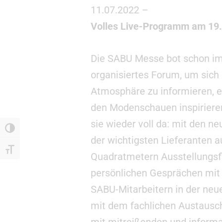
11.07.2022 –
Volles Live-Programm am 19. 
Die SABU Messe bot schon im
organisiertes Forum, um sich
Atmosphäre zu informieren, 
den Modenschauen inspirieren
sie wieder voll da: mit den n
Umschalten auf hohe Kontraste
der wichtigsten Lieferanten a
Schrift vergrößern
Quadratmetern Ausstellungsf
persönlichen Gesprächen mit 
SABU-Mitarbeitern in der neue
mit dem fachlichen Austausch
mit mitreißenden und informa