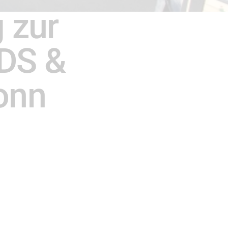
 zur
DS &
onn