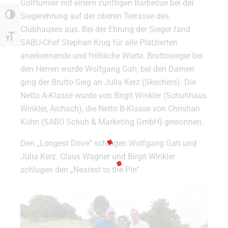
Golfturnier mit einem zünftigen Barbecue bei der
Siegerehrung auf der oberen Terrasse des
Umschalten auf hohe Kontraste
Clubhauses aus. Bei der Ehrung der Sieger fand
Schrift vergrößern
SABU-Chef Stephan Krug für alle Platzierten
anerkennende und fröhliche Worte. Bruttosieger bei
den Herren wurde Wolfgang Gah, bei den Damen
ging der Brutto-Sieg an Julia Kerz (Skechers). Die
Netto A-Klasse wurde von Birgit Winkler (Schuhhaus
Winkler, Aichach), die Netto B-Klasse von Christian
Kühn (SABU Schuh & Marketing GmbH) gewonnen.
Den „Longest Drive“ schlugen Wolfgang Gah und
Julia Kerz. Claus Wagner und Birgit Winkler
schlugen den „Nearest to the Pin“.