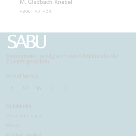
M. Gladbach-Knebel
ABOUT AUTHOR
Gemeinsam
- erfolgreich
den Schuhhandel der
Zukunft gestalten
Social Media
Quicklinks
Veranstaltungen
Presse
Mitglied werden!