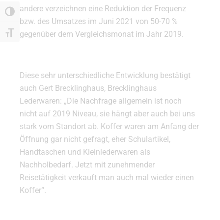
andere verzeichnen eine Reduktion der Frequenz
Umschalten auf hohe Kontraste
bzw. des Umsatzes im Juni 2021 von 50-70 %
gegenüber dem Vergleichsmonat im Jahr 2019.
Schrift vergrößern
Diese sehr unterschiedliche Entwicklung bestätigt
auch Gert Brecklinghaus, Brecklinghaus
Lederwaren: „Die Nachfrage allgemein ist noch
nicht auf 2019 Niveau, sie hängt aber auch bei uns
stark vom Standort ab. Koffer waren am Anfang der
Öffnung gar nicht gefragt, eher Schulartikel,
Handtaschen und Kleinlederwaren als
Nachholbedarf. Jetzt mit zunehmender
Reisetätigkeit verkauft man auch mal wieder einen
Koffer“.