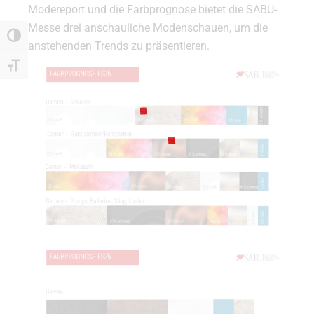
Modereport und die Farbprognose bietet die SABU-
Messe drei anschauliche Modenschauen, um die
Umschalten auf hohe Kontraste
anstehenden Trends zu präsentieren.
Schrift vergrößern