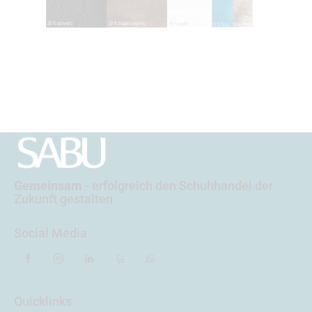
Gemeinsam
- erfolgreich
den Schuhhandel der
Zukunft gestalten
Social Media
Quicklinks