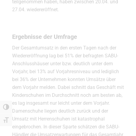
teilgenommen haben, haben zwischen 20.04. und
27.04. wiedereröffnet.
xx
Ergebnisse der Umfrage
Der Gesamtumsatz in den ersten Tagen nach der
Wiedereröffnung lag bei 51% der befragten SABU-
Anschlusshäuser unter bzw. deutlich unter dem
Vorjahr, bei 13% auf Vorjahresniveau und lediglich
bei 36% der Unternehmen konnten Umsätze über
dem Vorjahr melden. Dabei schnitt das Geschäft mit
Kinderschuhen im Durchschnitt noch am besten ab,
es lag insgesamt nur leicht unter dem Vorjahr.
Umschalten auf hohe Kontraste
Damenschuhe liegen deutlich zurück und der
Umsatz mit Herrenschuhen ist katastrophal
Schrift vergrößern
eingebrochen. In dieser Sparte schätzen die SABU-
Händler die Umsatzerwartungen für das Gesamtjahr