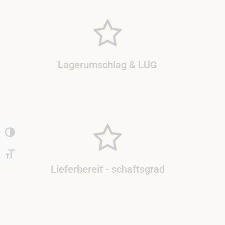
Lagerumschlag & LUG
Umschalten auf hohe Kontraste
Schrift vergrößern
Lieferbereit - schaftsgrad