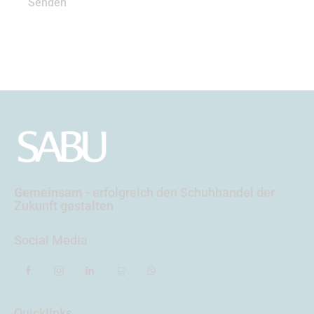
Senden
Gemeinsam
- erfolgreich
den Schuhhandel der
Zukunft gestalten
Social Media
Quicklinks