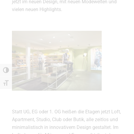
jetzt im neuen Design, mit neuen Modewelten und
vielen neuen Highlights.
Umschalten auf hohe Kontraste
Schrift vergrößern
Statt UG, EG oder 1. OG heißen die Etagen jetzt Loft,
Apartment, Studio, Club oder Butik, alle zeitlos und
minimalistisch in innovativem Design gestaltet. Im