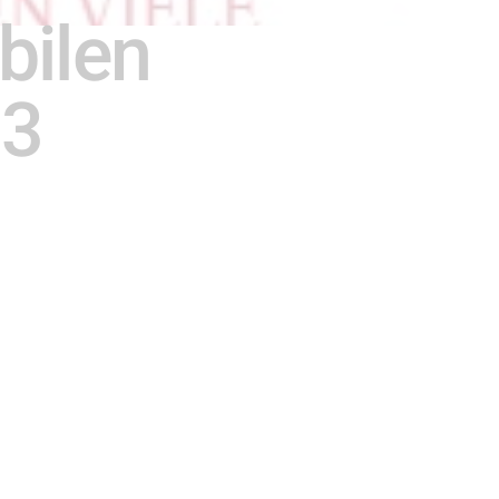
bilen
13